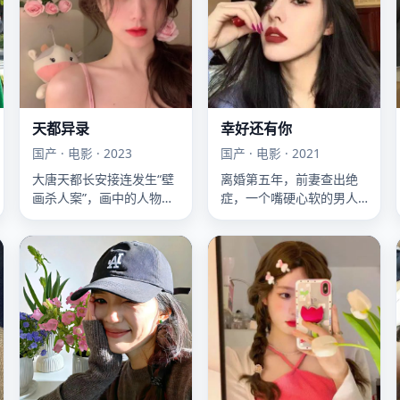
天都异录
幸好还有你
国产 · 电影 · 2023
国产 · 电影 · 2021
大唐天都长安接连发生“壁
离婚第五年，前妻查出绝
画杀人案”，画中的人物会
症，一个嘴硬心软的男人
走出壁画，按照自己的剧
用“假装新男友”的方式陪她
情杀人。
走完最后一程。