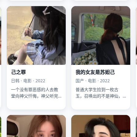
现”。
年真的抱错了。
己之罪
我的女友是苏妲己
日韩 · 电影 · 2022
国产 · 电影 · 2022
一个没有罪恶感的人去教
普通大学生捡到一枚古
堂向神父忏悔，神父听完
玉，召唤出的不是神仙，
后拨通了报警电话。
而是刚被处死的妖妃苏妲
己。