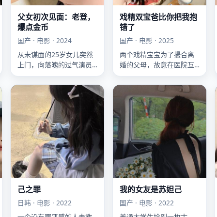
父女初次见面：老登，
戏精双宝爸比你把我抱
爆点金币
错了
国产 · 电影 · 2024
国产 · 电影 · 2025
从未谋面的25岁女儿突然
两个戏精宝宝为了撮合离
上门，向落魄的过气演员
婚的父母，故意在医院互
父亲索要“缺位的父爱折
换身份，结果发现爸爸当
现”。
年真的抱错了。
己之罪
我的女友是苏妲己
日韩 · 电影 · 2022
国产 · 电影 · 2022
一个没有罪恶感的人去教
普通大学生捡到一枚古