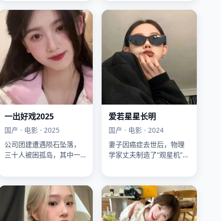
一出好戏2025
爱若星星长明
国产 · 电影 · 2025
国产 · 电影 · 2024
公司团建遭遇陨石坠落，
妻子因癌症去世后，物理
三十人被困孤岛，其中一
学家丈夫制造了“观星机”，
人戴着VR眼镜，他看到的
试图从宇宙微波背景辐射
世界和别人完全不同。
中找回她的记忆。