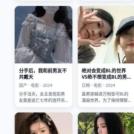
豪。
分手后，我和前男友不
绝对会变成BL的世界
共戴天
VS绝不想变成BL的男
人2024
国产 · 电影 · 2024
日韩 · 电影 · 2024
分手当天，女主发现前男
直男穿越进万物皆可BL的
友竟是逃亡七年的连环杀
漫画世界，为了保持理智
手，她决定亲自将他绳之
疯狂躲避帅哥的奇葩求生
以法。
记。