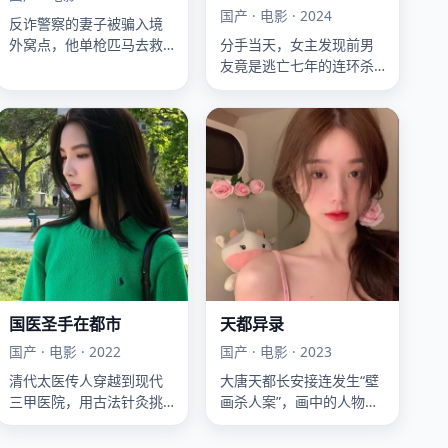
国产 · 电影 · 2024
反诈警察的妻子被骗入境
外窝点，他单枪匹马去救
分手当天，女主发现前男
人，却发现窝点里所有人
友竟是逃亡七年的连环杀
都认为自己是被骗来的。
手，她决定亲自将他绳之
以法。
国医圣手在都市
天都异录
国产 · 电影 · 2022
国产 · 电影 · 2023
清代太医传人穿越到现代
大唐天都长安接连发生“壁
三甲医院，用古法针灸挑
画杀人案”，画中的人物会
战西方医学权威，救活脑
走出壁画，按照自己的剧
死亡患者。
情杀人。