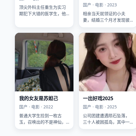
国产 · 电影 · 2023
顶尖外科主任重生为实习
期犯下大错的医学生，他
相亲当天就领证的小夫
必须在一周内挽救将被开
妻，结婚三个月才发现彼
除的自己。
此都是隐姓埋名的顶级富
豪。
我的女友是苏妲己
一出好戏2025
国产 · 电影 · 2022
国产 · 电影 · 2025
普通大学生捡到一枚古
公司团建遭遇陨石坠落，
玉，召唤出的不是神仙，
三十人被困孤岛，其中一
而是刚被处死的妖妃苏妲
人戴着VR眼镜，他看到的
己。
世界和别人完全不同。