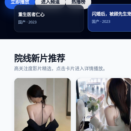
立即播放
立即播放
进入频道
进入频道
热播榜
热播榜
立即播放
进入频道
热播榜
立即播放
立即播放
进入频道
进入频道
热播榜
热播榜
闪婚后，被顾先生
重生医者仁心
国产 · 2023
国产 · 2023
院线新片推荐
高关注度影片精选，点击卡片进入详情播放。