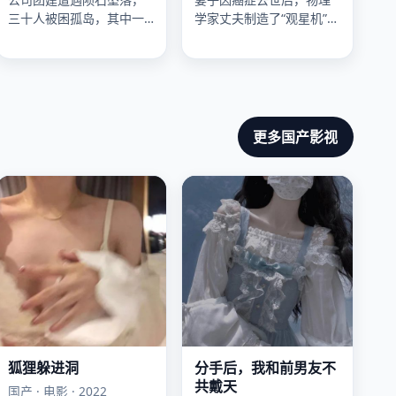
三十人被困孤岛，其中一
学家丈夫制造了“观星机”，
人戴着VR眼镜，他看到的
试图从宇宙微波背景辐射
世界和别人完全不同。
中找回她的记忆。
更多国产影视
狐狸躲进洞
分手后，我和前男友不
共戴天
国产 · 电影 · 2022