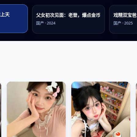
重生医者仁心
宠上天
父女初次见面：老登，爆点金币
戏精双宝爸
国产 · 2024
国产 · 2025