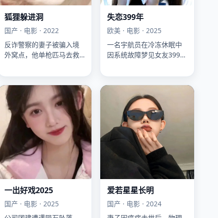
狐狸躲进洞
失恋399年
国产 · 电影 · 2022
欧美 · 电影 · 2025
反诈警察的妻子被骗入境
一名宇航员在冷冻休眠中
外窝点，他单枪匹马去救
因系统故障梦见女友399
人，却发现窝点里所有人
年，醒来后发现地球已经
都认为自己是被骗来的。
毁灭。
一出好戏2025
爱若星星长明
国产 · 电影 · 2025
国产 · 电影 · 2024
公司团建遭遇陨石坠落，
妻子因癌症去世后，物理