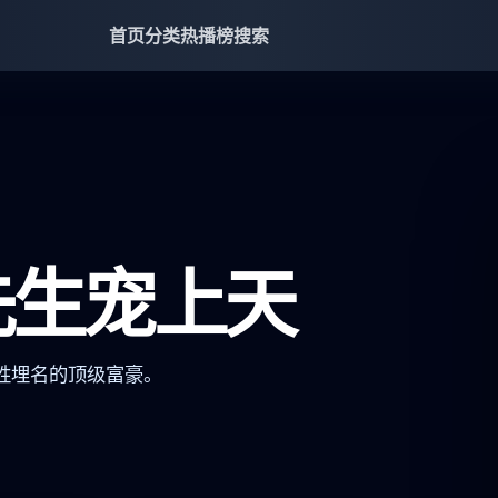
首页
分类
热播榜
搜索
：老登，爆
你把我抱错
先生宠上天
发现窝点里所有人都认为自己是被骗来
一周内挽救将被开除的自己。
姓埋名的顶级富豪。
要“缺位的父爱折现”。
，结果发现爸爸当年真的抱错了。