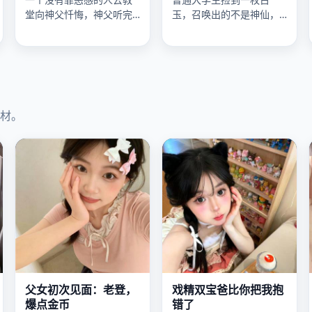
堂向神父忏悔，神父听完
玉，召唤出的不是神仙，
后拨通了报警电话。
而是刚被处死的妖妃苏妲
己。
材。
父女初次见面：老登，
戏精双宝爸比你把我抱
爆点金币
错了