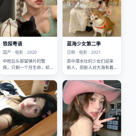
铁探粤语
蓝海少女第二季
国产 · 电影 · 2020
日韩 · 电影 · 2021
中枪后头部留弹片的警
高中潜水社的少女们迎来
探，只剩一个月生命，却
新人，但新人对大海有着
要揪出高层里的黑警。
不为人知的深海恐惧。